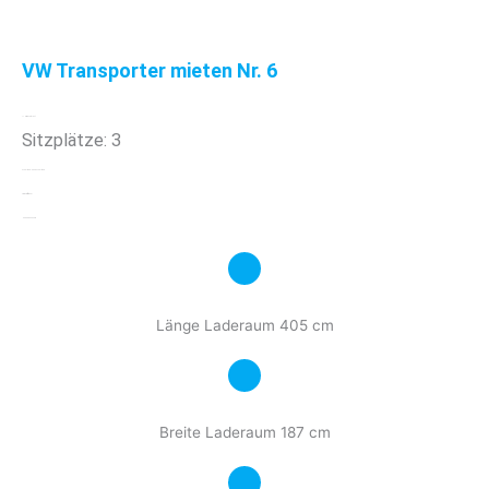
VW Transporter mieten Nr. 6
1100 kg Nutzlast
Sitzplätze: 3
Schaltung: Handschaltung
Treibstoff: Diesel
Hebebühne: Nein
Länge Laderaum 405 cm
Breite Laderaum 187 cm