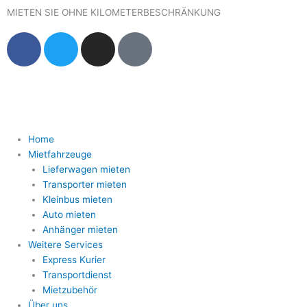
Zum
MIETEN SIE OHNE KILOMETERBESCHRÄNKUNG
Inhalt
F
T
I
G
springen
a
w
n
o
c
i
s
o
e
t
t
g
b
t
a
l
o
e
g
e
o
r
r
Home
Mietfahrzeuge
k
a
Lieferwagen mieten
m
Transporter mieten
Kleinbus mieten
Auto mieten
Anhänger mieten
Weitere Services
Express Kurier
Transportdienst
Mietzubehör
Über uns