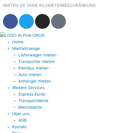
Zum
MIETEN SIE OHNE KILOMETERBESCHRÄNKUNG
Inhalt
F
T
I
G
springen
a
w
n
o
c
i
s
o
e
t
t
g
Home
b
t
a
l
Mietfahrzeuge
o
e
g
e
Lieferwagen mieten
o
r
r
Transporter mieten
k
a
Kleinbus mieten
m
Auto mieten
Anhänger mieten
Weitere Services
Express Kurier
Transportdienst
Mietzubehör
Über uns
AGB
Kontakt