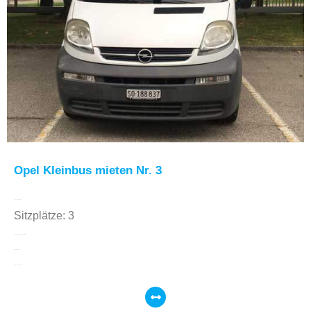
Opel Kleinbus mieten Nr. 3
1200 kg Nutzlast
Sitzplätze: 3
Schaltung: Handschaltung
Treibstoff: Diesel
Hebebühne: Nein